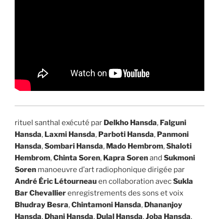
rituel santhal exécuté par
Delkho Hansda
,
Falguni
Hansda
,
Laxmi Hansda
,
Parboti Hansda
,
Panmoni
Hansda
,
Sombari Hansda
,
Mado Hembrom
,
Shaloti
Hembrom
,
Chinta Soren
,
Kapra Soren
and
Sukmoni
Soren
manoeuvre d’art radiophonique dirigée par
André Éric Létourneau
en collaboration avec
Sukla
Bar Chevallier
enregistrements des sons et voix
Bhudray Besra
,
Chintamoni Hansda
,
Dhananjoy
Hansda
,
Dhani Hansda
,
Dulal Hansda
,
Joba Hansda
,