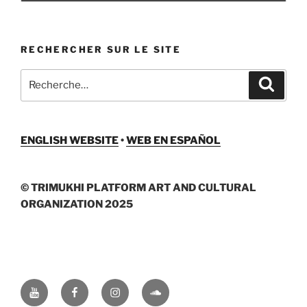
RECHERCHER SUR LE SITE
Recherche
Recher
pour
:
ENGLISH WEBSITE
•
WEB EN ESPAÑOL
© TRIMUKHI PLATFORM ART AND CULTURAL
ORGANIZATION 2025
Youtube
Facebook
Instagram
Soundcloud