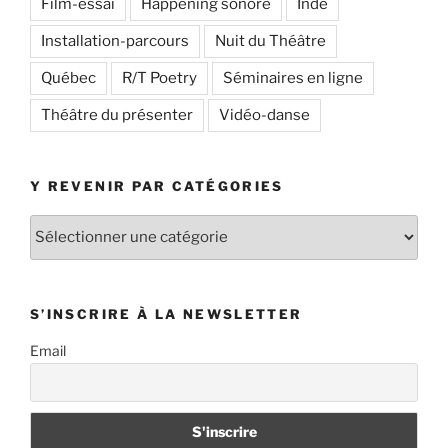
Film-essai
Happening sonore
Inde
Installation-parcours
Nuit du Théâtre
Québec
R/T Poetry
Séminaires en ligne
Théâtre du présenter
Vidéo-danse
Y REVENIR PAR CATÉGORIES
Y
revenir
par
catégories
S’INSCRIRE À LA NEWSLETTER
Email