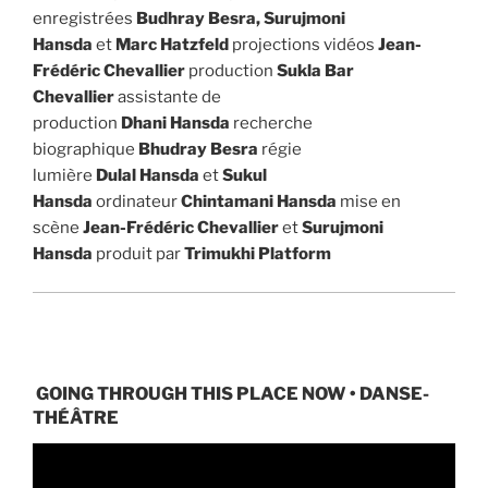
enregistrées
Budhray Besra, Surujmoni
Hansda
et
Marc Hatzfeld
projections
vidéos
Jean-
Frédéric Chevallier
production
Sukla Bar
Chevallier
assistante de
production
Dhani Hansda
recherche
biographique
Bhudray Besra
régie
lumière
Dulal
Hansda
et
Sukul
Hansda
ordinateur
Chintamani Hansda
mise en
scène
Jean-Frédéric Chevallier
et
Surujmoni
Hansda
produit par
Trimukhi Platform
GOING THROUGH THIS PLACE NOW • DANSE-
THÉÂTRE