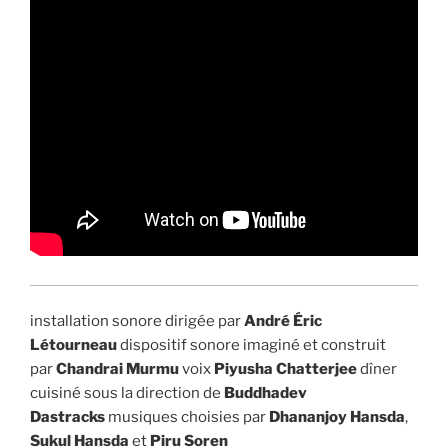
installation sonore dirigée par
André Éric
Létourneau
dispositif sonore imaginé et construit
par
Chandrai Murmu
voix
Piyusha Chatterjee
dîner
cuisiné sous la direction de
Buddhadev
Dastracks
musiques choisies par
Dhananjoy Hansda
,
Sukul Hansda
et
Piru Soren