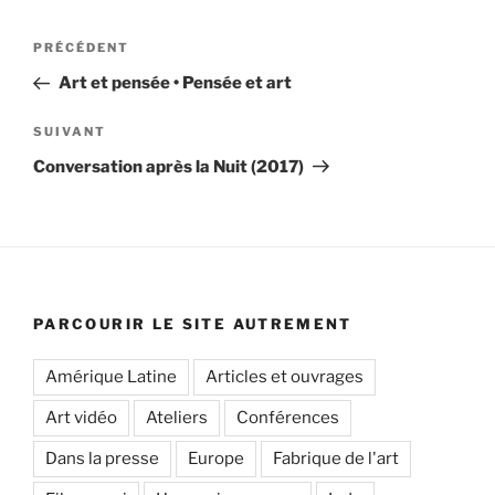
Navigation
Article
PRÉCÉDENT
de
précédent
Art et pensée • Pensée et art
l’article
Article
SUIVANT
suivant
Conversation après la Nuit (2017)
PARCOURIR LE SITE AUTREMENT
Amérique Latine
Articles et ouvrages
Art vidéo
Ateliers
Conférences
Dans la presse
Europe
Fabrique de l'art