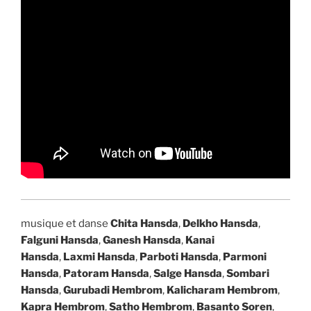
musique et danse
Chita Hansda
,
Delkho Hansda
,
Falguni Hansda
,
Ganesh Hansda
,
Kanai
Hansda
,
Laxmi Hansda
,
Parboti Hansda
,
Parmoni
Hansda
,
Patoram Hansda
,
Salge Hansda
,
Sombari
Hansda
,
Gurubadi Hembrom
,
Kalicharam Hembrom
,
Kapra Hembrom
,
Satho Hembrom
,
Basanto Soren
,