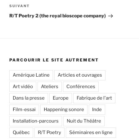
Article
SUIVANT
suivant
R/T Poetry 2 (the royal bioscope company)
PARCOURIR LE SITE AUTREMENT
Amérique Latine
Articles et ouvrages
Art vidéo
Ateliers
Conférences
Dans la presse
Europe
Fabrique de l'art
Film-essai
Happening sonore
Inde
Installation-parcours
Nuit du Théâtre
Québec
R/T Poetry
Séminaires en ligne