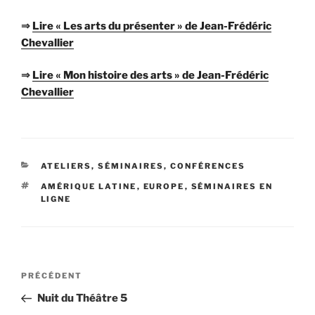
⇒
Lire « Les arts du présenter » de Jean-Frédéric
Chevallier
⇒
Lire « Mon histoire des arts » de Jean-Frédéric
Chevallier
CATÉGORIES
ATELIERS, SÉMINAIRES, CONFÉRENCES
ÉTIQUETTES
AMÉRIQUE LATINE
,
EUROPE
,
SÉMINAIRES EN
LIGNE
Navigation
Article
PRÉCÉDENT
de
précédent
Nuit du Théâtre 5
l’article