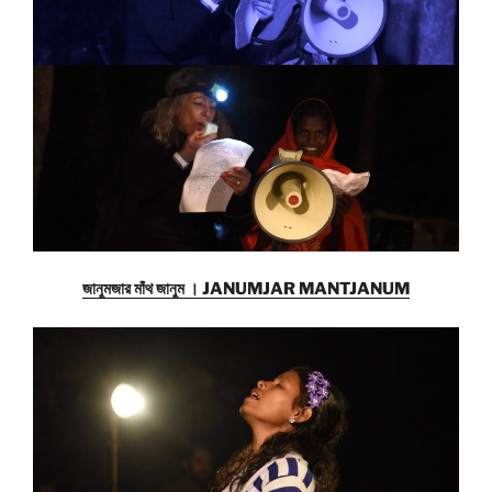
জানুমজার মাঁথ জানুম । JANUMJAR MANTJANUM