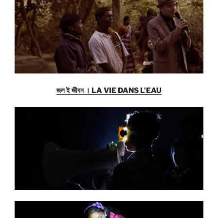
জল ই জীবন । LA VIE DANS L’EAU