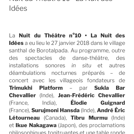
Idées
La
Nuit du Théâtre n°10 • La Nuit des
Idées
a eu lieu le 27 janvier 2018 dans le village
santhal de Borotalpada. Au programme, outre
des spectacles de danse-théâtre, des
installations sonores
in situ
et autres
déambulations nocturnes préparés – de
concert avec les villageois fondateurs de
Trimukhi Platform
– par
Sukla Bar
Chevallier
(Inde),
Jean-Frédéric Chevallier
(France, India),
Élodie Guignard
(France),
Surujmoni Hansda
(Inde),
André Éric
Létourneau
(Canada),
Tibru Murmu
(Inde)
et
Ikue Nakagawa
(Japon), des proclamations
philosophiques tonitruantes et une table ronde