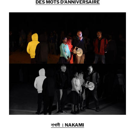
DES MOTS D’ANNIVERSAIRE
নাখামী । NAKAMI