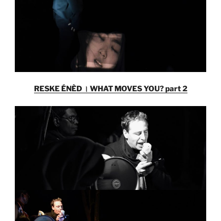
RESKE ÉNÈD । WHAT MOVES YOU? part 2