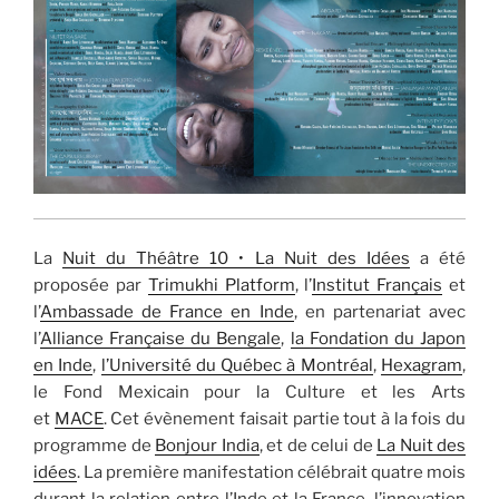
La
Nuit du Théâtre 10 • La Nuit des Idées
a été
proposée par
Trimukhi Platform
, l’
Institut Français
et
l’
Ambassade de France en Inde
, en partenariat avec
l’
Alliance Française du Bengale
,
la Fondation du Japon
en Inde
,
l’Université du Québec à Montréal
,
Hexagram
,
le Fond Mexicain pour la Culture et les Arts
et
MACE
. Cet évènement faisait partie tout à la fois du
programme de
Bonjour India
, et de celui de
La Nuit des
idées
. La première manifestation célébrait quatre mois
durant la relation entre l’Inde et la France, l’innovation