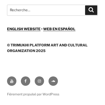
Recherche
Recher
pour
:
ENGLISH WEBSITE
•
WEB EN ESPAÑOL
© TRIMUKHI PLATFORM ART AND CULTURAL
ORGANIZATION 2025
Youtube
Facebook
Instagram
Soundcloud
Fièrement propulsé par WordPress