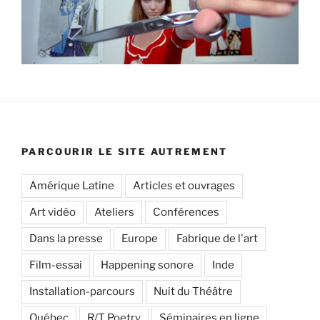
PARCOURIR LE SITE AUTREMENT
Amérique Latine
Articles et ouvrages
Art vidéo
Ateliers
Conférences
Dans la presse
Europe
Fabrique de l'art
Film-essai
Happening sonore
Inde
Installation-parcours
Nuit du Théâtre
Québec
R/T Poetry
Séminaires en ligne