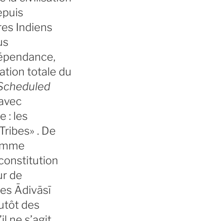
epuis
res Indiens
us
ndépendance,
ation totale du
Scheduled
 avec
 : les
Tribes» . De
comme
 constitution
ur de
les Ādivāsī
lutôt des
il ne s’agit