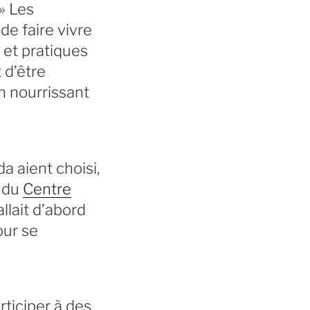
» Les
de faire vivre
 et pratiques
 d’être
un nourrissant
da aient choisi,
n du
Centre
llait d’abord
our se
articiper à des