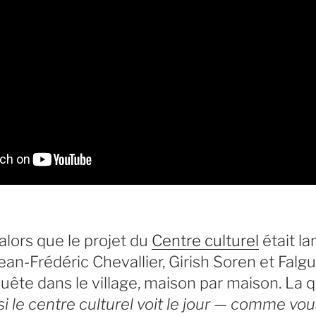
alors que le projet du
Centre culturel
était la
ean-Frédéric Chevallier, Girish Soren et Falg
ête dans le village, maison par maison. La 
si le centre culturel voit le jour — comme vou