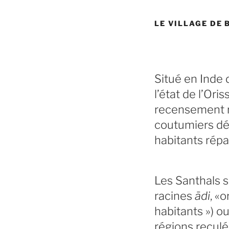
LE VILLAGE DE
Situé en Inde 
l’état de l’Oris
recensement ré
coutumiers dés
habitants répa
Les Santhals s
racines
ādi
, «o
habitants ») o
régions reculée