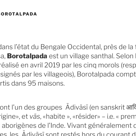
 BOROTALPADA
dans l’état du Bengale Occidental, près de la 
sa,
Borotalpada
est un village santhal. Selon 
alisé en avril 2019 par les cinq morols (res
ignés par les villageois), Borotalpada compt
rtis dans 95 maisons.
ont l’un des groupes Ādivāsī (en sanskrit
आदि
rigine», et
vās
, «habite », «résider» – i.e. « pre
u aborigènes de l’Inde. Vivant généralement
s, les Ādivāsī sont restés hors du courant de 