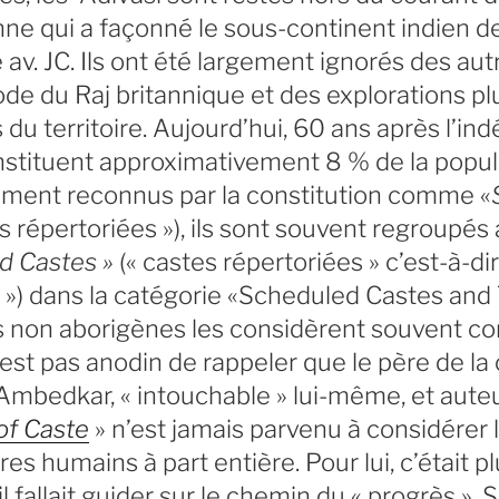
ne qui a façonné le sous-continent indien d
 av. JC. Ils ont été largement ignorés des aut
iode du Raj britannique et des explorations pl
du territoire. Aujourd’hui, 60 ans après l’i
nstituent approximativement 8 % de la popul
lement reconnus par la constitution comme «
bus répertoriées »), ils sont souvent regroupés
d Castes »
(« castes répertoriées » c’est-à-dire
 ») dans la catégorie «Scheduled Castes and 
ens non aborigènes les considèrent souvent 
 n’est pas anodin de rappeler que le père de la
 Ambedkar, « intouchable » lui-même, et aute
of Caste
» n’est jamais parvenu à considérer 
s humains à part entière. Pour lui, c’était p
l fallait guider sur le chemin du « progrès ». S’