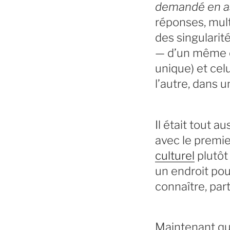
demandé en as
réponses, mult
des singularit
— d’un même éla
unique) et celu
l’autre, dans u
Il était tout a
avec le premie
culturel
plutôt 
un endroit pou
connaître, par
Maintenant qu