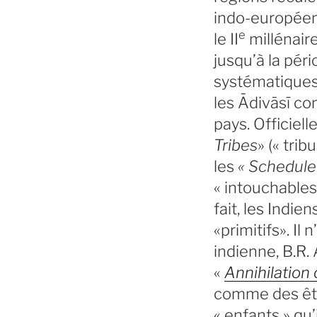
indo-européen
e
le II
millénaire
jusqu’à la pér
systématiques 
les Ādivāsī co
pays. Officiel
Tribes
» (« tri
les
« Schedule
« intouchables
fait, les Indi
«primitifs». Il
indienne, B.R.
«
Annihilation 
comme des être
« enfants » qu’i