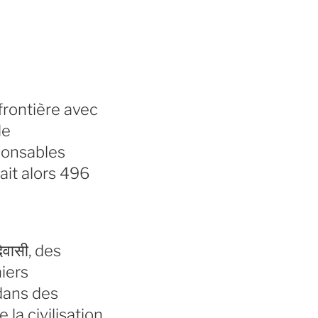
frontière avec
le
ponsables
ait alors 496
वासी
, des
miers
 dans des
la civilisation