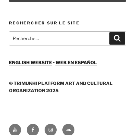
RECHERCHER SUR LE SITE
Recherche
Recher
pour
:
ENGLISH WEBSITE
•
WEB EN ESPAÑOL
© TRIMUKHI PLATFORM ART AND CULTURAL
ORGANIZATION 2025
Youtube
Facebook
Instagram
Soundcloud