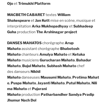
Ojo
et
Trimukhi Platform
MACBETH CABARET
textes
William
Shakespeare
et
Jan Kott
mise en scène, musique et
interprétation
Arka Mukhopadhyay
et
Subhadeep
Guha
production
The Arshinagar project
DANSES MAHATOS
chorégraphe
Arup
Mahato
assistant chorégraphe
Bhabotosh
Mahato
chanteurs
Amulya Mahato
et
Ketuka
Mahato
musiciens
Gurucharan Mahato
,
Bahadur
Mahato
,
Bujul Mahato
,
Subhash Mahato
chef
des danseurs
Nikhil
Mahato
danseuses
Mausumi
Mahato
,
Protima
Mahat
o
,
Puspa
Mahato
,
Jayanti
Mahato
,
Putul
Mahato
,
Nili
ma
Mahato
et
Pujarani
Mahato
production
Patharbandher Sandya Pradip
Jhumur Nach Dol