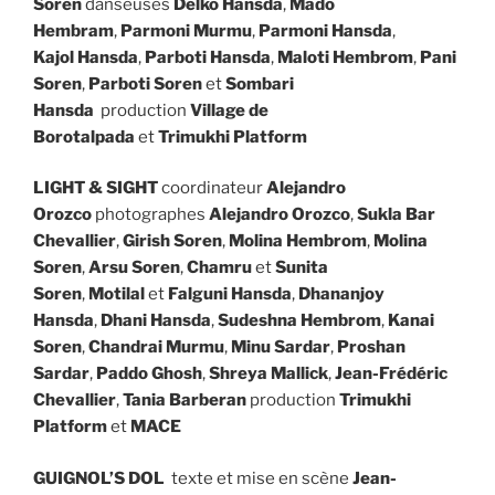
Soren
danseuses
Delko Hansda
,
Mado
Hembram
,
Parmoni Murmu
,
Parmoni Hansda
,
Kajol
Hansda
,
Parboti Hansda
,
Maloti Hembrom
,
Pani
Soren
,
Parboti Soren
et
Sombari
Hansda
production
Village de
Borotalpada
et
Trimukhi Platform
LIGHT & SIGHT
coordinateur
Alejandro
Orozco
photographes
Alejandro Orozco
,
Sukla Bar
Chevallier
,
Girish Soren
,
Molina Hembrom
,
Molina
Soren
,
Arsu Soren
,
Chamru
et
Sunita
Soren
,
Motilal
et
Falguni Hansda
,
Dhananjoy
Hansda
,
Dhani Hansda
,
Sudeshna Hembrom
,
Kanai
Soren
,
Chandrai Murmu
,
Minu Sardar
,
Proshan
Sardar
,
Paddo Ghosh
,
Shreya Mallick
,
Jean-Frédéric
Chevallier
,
Tania Barberan
production
Trimukhi
Platform
et
MACE
GUIGNOL’S DOL
texte et mise en scène
Jean-