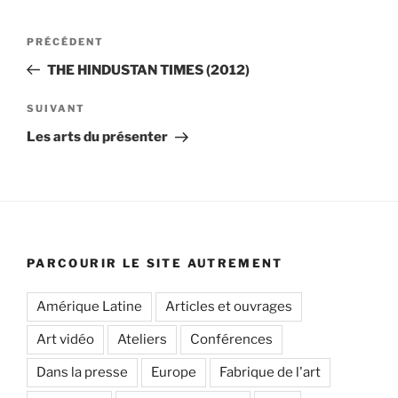
Navigation
Article
PRÉCÉDENT
de
précédent
THE HINDUSTAN TIMES (2012)
l’article
Article
SUIVANT
suivant
Les arts du présenter
PARCOURIR LE SITE AUTREMENT
Amérique Latine
Articles et ouvrages
Art vidéo
Ateliers
Conférences
Dans la presse
Europe
Fabrique de l'art