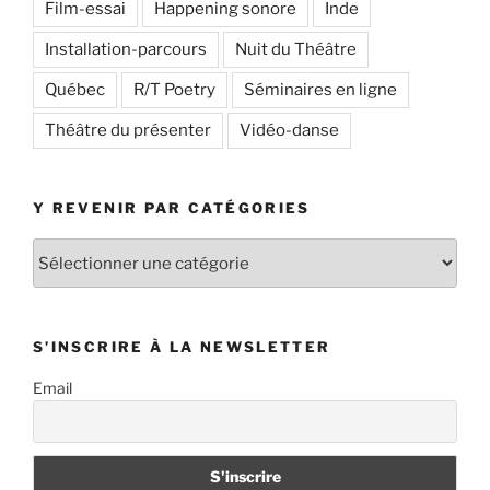
Film-essai
Happening sonore
Inde
Installation-parcours
Nuit du Théâtre
Québec
R/T Poetry
Séminaires en ligne
Théâtre du présenter
Vidéo-danse
Y REVENIR PAR CATÉGORIES
Y
revenir
par
catégories
S’INSCRIRE À LA NEWSLETTER
Email