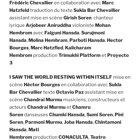
Frédéric Chevallier
en collaboration avec
Marc
Hatzfeld
traduction du texte
Sukla Bar Chevallier
assistant mise en scène
Girish Soren
chanteur
lyrique
Arjobeer Aniruddha
violoniste
Mohan
Hembrom
avec
Falguni Hansda
,
Surujmoni
Hansda
,
Molina Hembram
,
Parboti Hansda
,
Hector
Bourges
,
Marc Hatzfled
,
Kalicharam
Hembrom
production
Trimukhi Platform
et
Proyecto
3
I SAW THE WORLD RESTING WITHIN ITSELF
mise en
scène
Héctor Bourges
en collaboration avec
Sukla
Bar Chevallier
texte
Octavio Paz
assistant mise en
scène
Chandrai Murmu
musiciens, constructeurs et
acteurs
Chandrai Murmu
et
Chamru
Soren
danseuses
Chumki Hansda
,
Sumi Soren
,
Pini
Soren
,
Parmoni Murmu
,
Joba Hansda
,
Chintamoni
Hansda
,
Mati
Hembrom
production
CONACULTA
,
Teatro