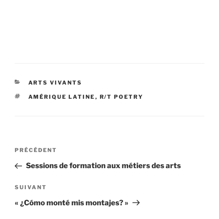
CATÉGORIES
ARTS VIVANTS
ÉTIQUETTES
AMÉRIQUE LATINE
,
R/T POETRY
Navigation
Article
PRÉCÉDENT
de
précédent
Sessions de formation aux métiers des arts
l’article
Article
SUIVANT
suivant
« ¿Cómo monté mis montajes? »