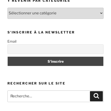
Y REVENIR PAR CATÉGORIES
Y
revenir
par
catégories
S’INSCRIRE À LA NEWSLETTER
Email
RECHERCHER SUR LE SITE
Recherche
Recher
pour
: