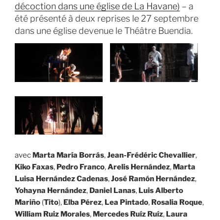
décoction dans une église de La Havane)
– a
été présenté à deux reprises le 27 septembre
dans une église devenue le Théâtre Buendia.
avec
Marta María Borrás
,
Jean-Frédéric Chevallier
,
Kiko Faxas
,
Pedro Franco
,
Arelis Hernández
,
Marta
Luisa Hernández Cadenas
,
José Ramón Hernández
,
Yohayna Hernández
,
Daniel Lanas
,
Luis Alberto
Mariño
(
Tito
),
Elba Pérez
,
Lea Pintado
,
Rosalia Roque
,
William Ruiz Morales
,
Mercedes Ruíz Ruíz
,
Laura