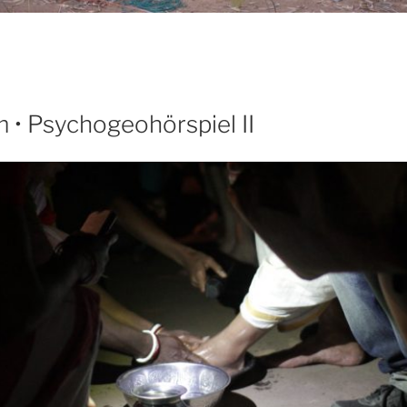
 • Psychogeohörspiel II