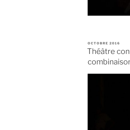
PUBLIÉ
OCTOBRE 2016
LE
Théâtre cont
combinaiso