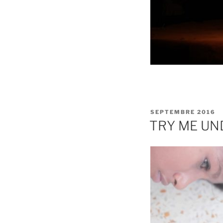
PUBLIÉ
SEPTEMBRE 2016
LE
TRY ME UN