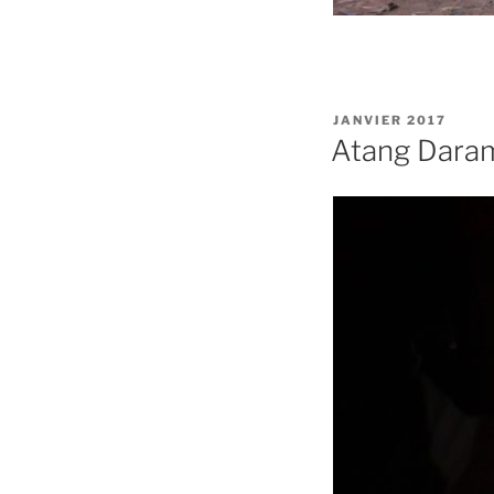
PUBLIÉ
JANVIER 2017
LE
Atang Daram