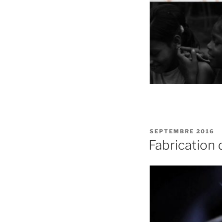
PUBLIÉ
SEPTEMBRE 2016
LE
Fabrication 