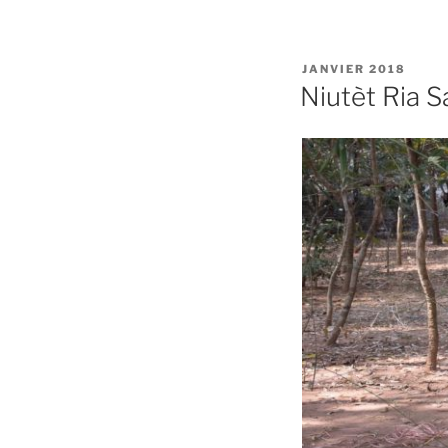
PUBLIÉ
JANVIER 2018
LE
Niutèt Ria S