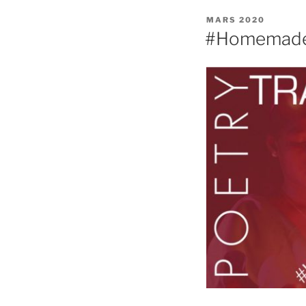
PUBLIÉ
MARS 2020
LE
#Homemade