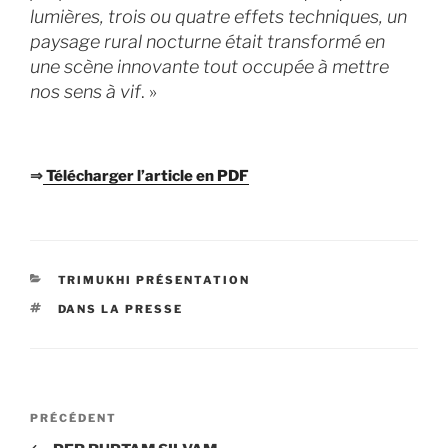
lumières, trois ou quatre effets techniques, un
paysage rural nocturne était transformé en
une scène innovante tout occupée à mettre
nos sens à vif
. »
⇒
Télécharger l’article en PDF
CATÉGORIES
TRIMUKHI PRÉSENTATION
ÉTIQUETTES
DANS LA PRESSE
Navigation
Article
PRÉCÉDENT
de
précédent