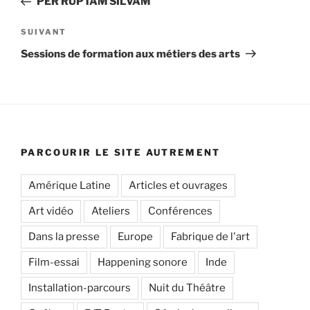
PER RUPTAM SILVAM
l’article
Article
SUIVANT
suivant
Sessions de formation aux métiers des arts
PARCOURIR LE SITE AUTREMENT
Amérique Latine
Articles et ouvrages
Art vidéo
Ateliers
Conférences
Dans la presse
Europe
Fabrique de l'art
Film-essai
Happening sonore
Inde
Installation-parcours
Nuit du Théâtre