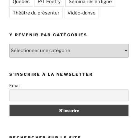
Québec
R/T Poetry
Séminaires en ligne
Théâtre du présenter
Vidéo-danse
Y REVENIR PAR CATÉGORIES
Y
revenir
par
catégories
S’INSCRIRE À LA NEWSLETTER
Email
RECHERCHER SUR LE SITE