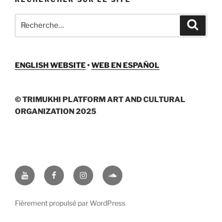
Recherche
Recher
pour
:
ENGLISH WEBSITE
•
WEB EN ESPAÑOL
© TRIMUKHI PLATFORM ART AND CULTURAL
ORGANIZATION 2025
Youtube
Facebook
Instagram
Soundcloud
Fièrement propulsé par WordPress