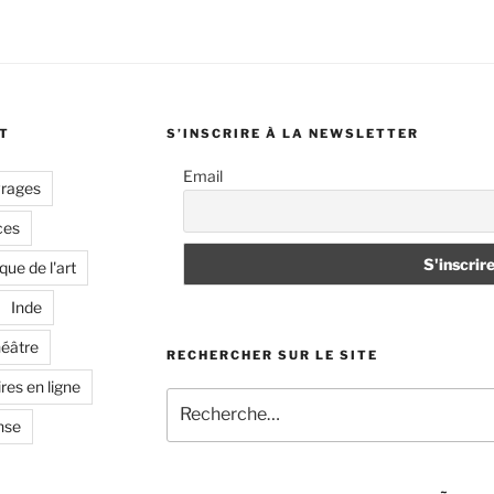
T
S’INSCRIRE À LA NEWSLETTER
Email
vrages
ces
que de l'art
Inde
héâtre
RECHERCHER SUR LE SITE
res en ligne
Recherche
pour
nse
: