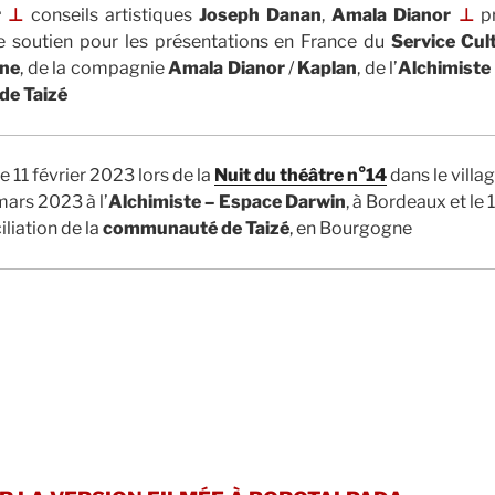
r
⊥
conseils artistiques
Joseph Danan
,
Amala Dianor
⊥
pr
e soutien
pour les présentations en France
du
Service Cul
gne
,
de la compagnie
Amala Dianor
/
Kaplan
,
de
l’
Alchimiste
e Taizé
e 11 février 2023 lors de la
Nuit du théâtre n°14
dans le villag
 mars 2023
à l’
Alchimiste – Espace Darwin
, à Bordeaux
et le
iliation de la
communauté de Taizé
, en Bourgogne