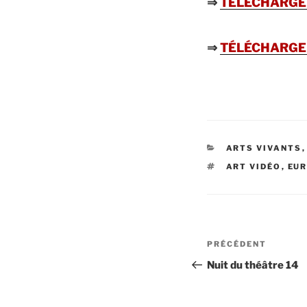
⇒
TÉLÉCHARGER
⇒
TÉLÉCHARGER
CATÉGORIES
ARTS VIVANTS
ÉTIQUETTES
ART VIDÉO
,
EU
Navigation
Article
PRÉCÉDENT
de
précédent
Nuit du théâtre 14
l’article