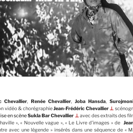
c Chevallier
,
Renée Chevallier
,
Joba Hansda
,
Surojmon
ion vidéo & chorégraphie
Jean-Frédéric Chevallier
⊥
scénogr
mise en scène
Sukla Bar Chevallier
⊥
avec des extraits des f
aville », « Nouvelle vague », « Le Livre d’images » de
Jea
ontre avec une légende » insérés dans une séquence de «