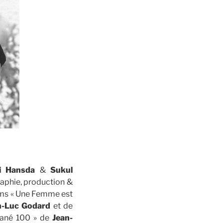
i Hansda
&
Sukul
aphie, production &
ilms « Une Femme est
n-Luc Godard
et de
 Mané 100 » de
Jean-