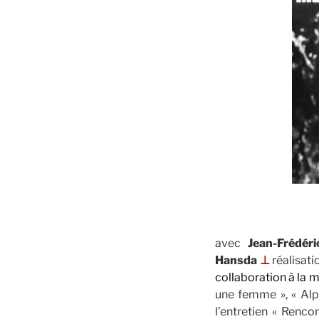
avec
Jean-Frédéri
Hansda
⊥
réalisat
collaboration à la 
une femme », « Alph
l’entretien « Renc