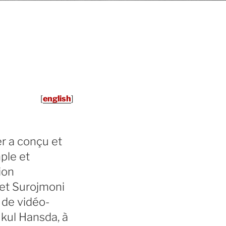
[
english
]
r a conçu et
mple et
ion
 et Surojmoni
on de vidéo-
kul Hansda, à