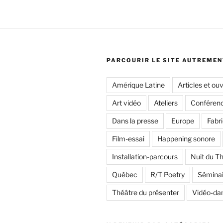
PARCOURIR LE SITE AUTREMEN
Amérique Latine
Articles et ou
Art vidéo
Ateliers
Conféren
Dans la presse
Europe
Fabri
Film-essai
Happening sonore
Installation-parcours
Nuit du T
Québec
R/T Poetry
Séminai
Théâtre du présenter
Vidéo-da