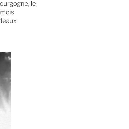
Bourgogne, le
 mois
rdeaux