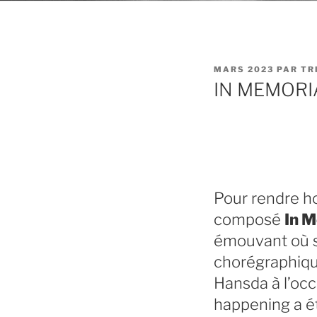
PUBLIÉ
MARS 2023
PAR
TR
LE
IN MEMORI
Pour rendre h
composé
In 
émouvant où s’
chorégraphiqu
Hansda à l’occ
happening a é