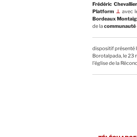
Frédéric Chevallie
Platform
⊥
avec l
Bordeaux Montai
de la
communauté d
dispositif présenté l
Borotalpada, le 23
l’église de la Réconc