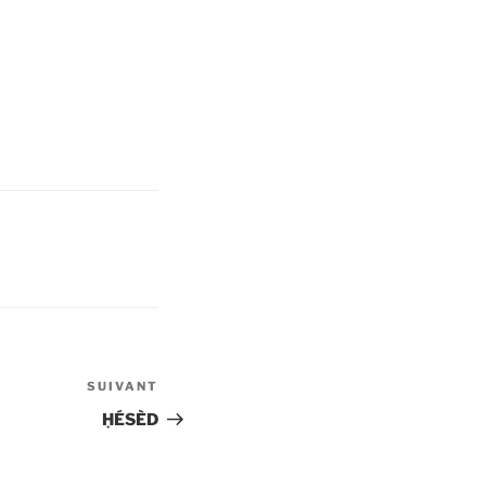
SUIVANT
Article
suivant
ḤÉSÈD