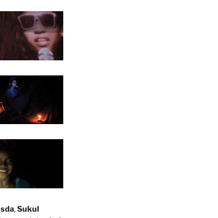
nsda
,
Sukul