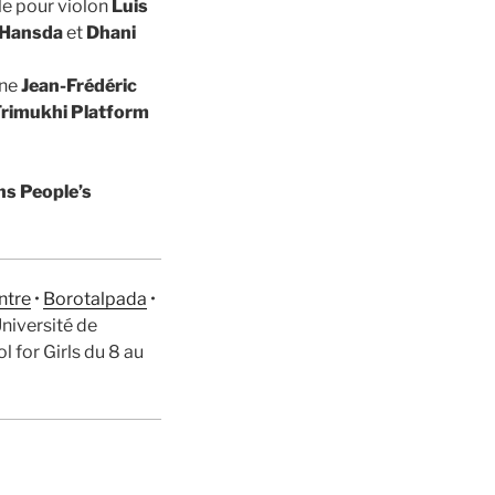
e pour violon
Luis
 Hansda
et
Dhani
ène
Jean-Frédéric
rimukhi Platform
s People’s
ntre
•
Borotalpada
•
niversité de
 for Girls du 8 au