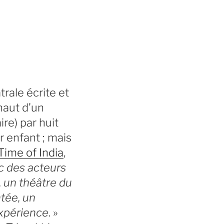
rale écrite et
haut d’un
ire) par huit
 enfant ; mais
Time of India
,
c des acteurs
, un théâtre du
ntée, un
’expérience
. »