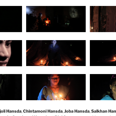
joli Hansda
,
Chintamoni Hansda
,
Joba Hansda
,
Salkhan Ha