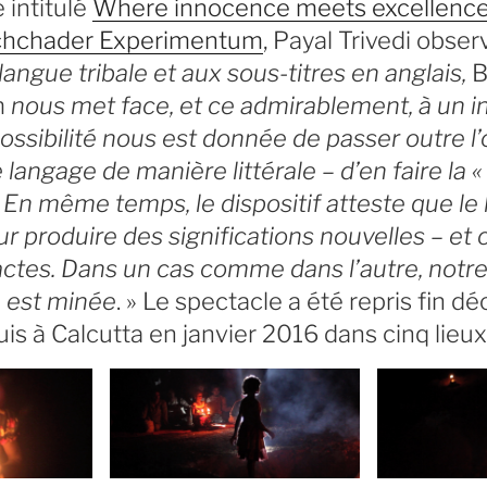
 intitulé
Where innocence meets excellence
achchader Experimentum
, Payal Trivedi observ
langue tribale et aux sous-titres en anglais,
B
m
nous met face, et ce admirablement, à un i
ossibilité nous est donnée de passer outre l’
langage de manière littérale – d’en faire la 
. En même temps, le dispositif atteste que le
 produire des significations nouvelles – et ce
s actes. Dans un cas comme dans l’autre, not
 est minée
. » Le spectacle a été repris fin 
is à Calcutta en janvier 2016 dans cinq lieux