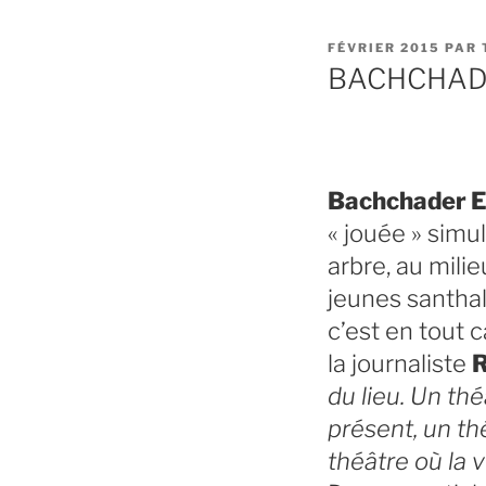
PUBLIÉ
FÉVRIER 2015
PAR
LE
BACHCHAD
Bachchader 
« jouée » simu
arbre, au milie
jeunes santhal
c’est en tout 
la journaliste
R
du lieu. Un th
présent, un th
théâtre où la v