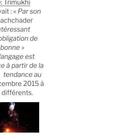
: Trimukhi
ait : «
Par son
achchader
ntéressant
obligation de
« bonne »
 langage est
 à partir de la
re tendance au
décembre 2015 à
 différents.