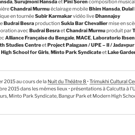
ansda
,
Surujmoni Hansda
et
Pini Soren
composition musical
ière
Chandrai Murmu
éclairage mobile
Bhim Hansda
,
Dulal
nique en tournée
Subir Karmakar
vidéo live
Dhannajoy
ie
Budrai Besra
production
Sukla Bar Chevallier
mise en sc
boration avec
Budrai Besra
et
Chandrai Murmu
produit par
T
ec
Alliance Française du Bengale
,
MACE
,
Laboratorio Ibsen
th Studies Centre
et
Project Palagaan / UPE
– II / Jadavpur
High School for Girls
,
Minto Park Syndicate
et
Lake Garden
er 2015 au cours de la
Nuit du Théâtre 8
•
Trimukhi Cultural Ce
bre 2015 dans les mêmes lieux • présentations à Calcutta à l’U
rs, Minto Park Syndicate, Bangur Park et Modern High School