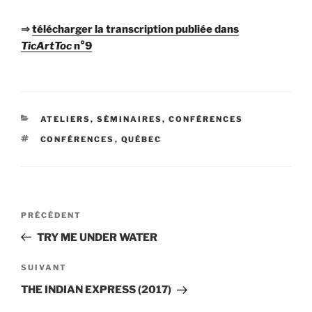
⇒
télécharger la transcription publiée dans
TicArtToc
n°9
CATÉGORIES
ATELIERS, SÉMINAIRES, CONFÉRENCES
ÉTIQUETTES
CONFÉRENCES
,
QUÉBEC
Navigation
Article
PRÉCÉDENT
de
précédent
TRY ME UNDER WATER
l’article
Article
SUIVANT
suivant
THE INDIAN EXPRESS (2017)