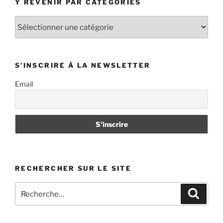
Y REVENIR PAR CATÉGORIES
Y
revenir
par
catégories
S’INSCRIRE À LA NEWSLETTER
Email
RECHERCHER SUR LE SITE
Recherche
Recher
pour
: