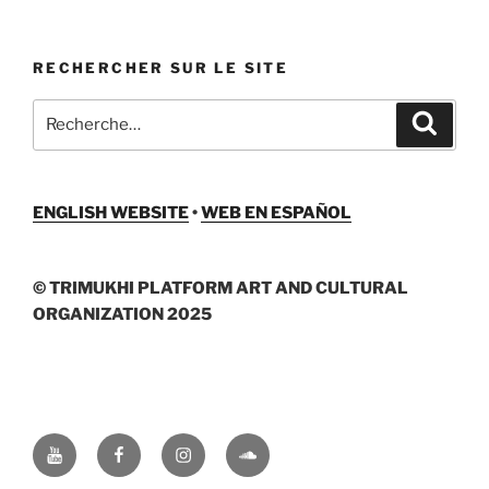
RECHERCHER SUR LE SITE
Recherche
Recher
pour
:
ENGLISH WEBSITE
•
WEB EN ESPAÑOL
© TRIMUKHI PLATFORM ART AND CULTURAL
ORGANIZATION 2025
Youtube
Facebook
Instagram
Soundcloud