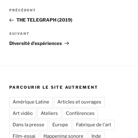
Navigation
Article
PRÉCÉDENT
de
précédent
THE TELEGRAPH (2019)
l’article
Article
SUIVANT
suivant
Diversité d’expériences
PARCOURIR LE SITE AUTREMENT
Amérique Latine
Articles et ouvrages
Art vidéo
Ateliers
Conférences
Dans la presse
Europe
Fabrique de l'art
Film-essai
Happening sonore
Inde