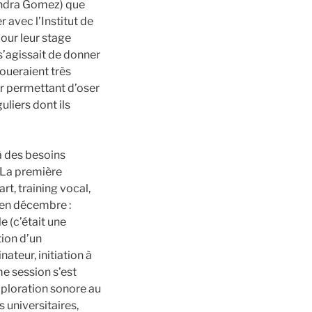
andra Gomez) que
 avec l’Institut de
pour leur stage
 s’agissait de donner
joueraient très
ur permettant d’oser
uliers dont ils
à des besoins
 La première
rt, training vocal,
 en décembre :
e (c’était une
tion d’un
ateur, initiation à
me session s’est
xploration sonore au
 universitaires,