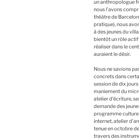
un anthropologue f
nous l’avons compri
théâtre de Barcelone
pratique), nous avo
à des jeunes du villa
bientôt un rôle acti
réaliser dans le cent
auraient le désir.
Nous ne savions pas
concrets dans certa
session de dix jours 
maniement du micro
atelier d’écriture, 
demande des jeunes)
programme culturel d
internet, atelier d’a
tenue en octobre de
travers des instrume