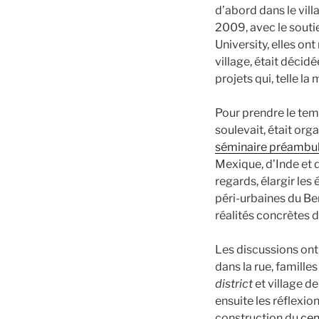
d’abord dans le vill
2009, avec le soutie
University, elles on
village, était décid
projets qui, telle l
Pour prendre le temp
soulevait, était or
séminaire préambul
Mexique, d’Inde et d
regards, élargir les
péri-urbaines du Be
réalités concrètes d
Les discussions ont 
dans la rue, famille
district
et village d
ensuite les réflexio
construction du
cen