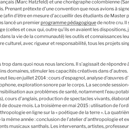
rançais (Marc Hatzfeld) et une chorégraphe colombienne (S
s. Prenant prétexte d’une convention que nous avions à signer
 (afin d’être en mesure d’accueillir des étudiants de Master 
ns lancé un premier
programme pédagogique
de notre cru. Il
ge (celles et ceux qui, outre qu’ils en avaient les dispositions, 
f dans la vie de la communauté) les outils et connaissances le
re culturel, avec rigueur et responsabilité, tous les projets sing
 trop dans quoi nous nous lancions. Il s’agissait de répondre 
ins domaines, stimuler les capacités créatives dans d’autres.
eut lieu en juillet 2014 : cours d’espagnol, analyse d’œuvres d’a
phone, exploration sonore par le corps. La seconde session
sensibilisation aux problèmes de santé, notamment l’eau potabl
, cours d’anglais, production de spectacles vivants, élabora
e douze mois. La troisième en mai 2015 : utilisation de l’ordin
nthropologie en ligne sur la « poétique de la terre ». La quatriè
 la même année : conclusion de l’atelier d’anthropologie et e
nts musicaux santhals. Les intervenants, artistes, professeurs