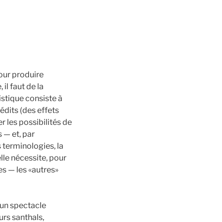
pour produire
 il faut de la
tistique consiste à
édits (des effets
r les possibilités de
 — et, par
s terminologies, la
lle nécessite, pour
es — les «autres»
’un spectacle
urs santhals,