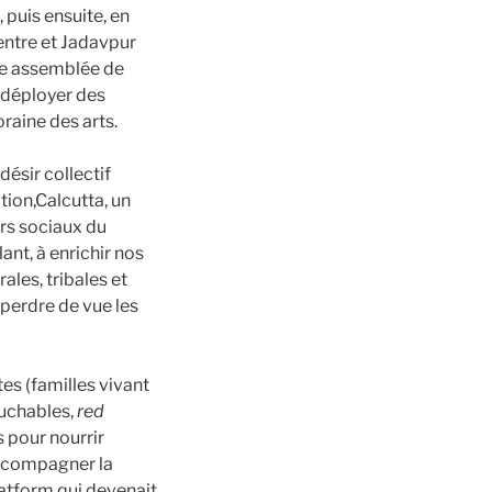
 puis ensuite, en
Centre et Jadavpur
une assemblée de
 déployer des
raine des arts.
désir collectif
tion,Calcutta, un
eurs sociaux du
ant, à enrichir nos
ales, tribales et
perdre de vue les
es (familles vivant
ouchables,
red
 pour nourrir
 accompagner la
latform qui devenait