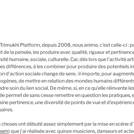
 Trimukhi Platform, depuis 2008, nous anime, c’est celle-ci : 
et de la pensée, les produire avec qualité, rigueur et pertinence,
rsité humaine, sociale, culturelle. Car, dès lors que l’activité ar
s différences, à les combiner pour produire des potentiels in
ion d’action sociale change de sens : il importe, pour augmente
gènes, de mettre en relation des mondes humains différents
re soin du lien social. De même, si, en ce qu’elle réinvente le
e permet de sans cesse remettre en question les pratiques, e
aine pertinence, une diversité de points de vue et d’expérienc
saires.
es choses ont débuté assez simplement par la mise en scène d
ream
) que j’ai réalisée avec quinze musiciens, danseurs et acte