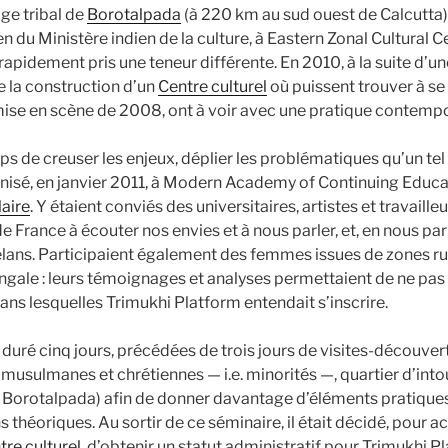
age tribal de
Borotalpada
(à 220 km au sud ouest de Calcutta),
n du Ministère indien de la culture, à Eastern Zonal Cultural 
t rapidement pris une teneur différente. En 2010, à la suite d’
ée la construction d’un
Centre culturel
où puissent trouver à se
a mise en scène de 2008, ont à voir avec une pratique contempo
s de creuser les enjeux, déplier les problématiques qu’un tel 
ganisé, en janvier 2011, à Modern Academy of Continuing Educa
aire
. Y étaient conviés des universitaires, artistes et travaill
e France à écouter nos envies et à nous parler, et, en nous parl
 élans. Participaient également des femmes issues de zones rur
ngale : leurs témoignages et analyses permettaient de ne pas 
ans lesquelles Trimukhi Platform entendait s’inscrire.
duré cinq jours, précédées de trois jours de visites-découvert
s musulmanes et chrétiennes — i.e. minorités —, quartier d’int
e Borotalpada) afin de donner davantage d’éléments pratiques
ns théoriques. Au sortir de ce séminaire, il était décidé, pour
tre culturel
, d’obtenir un statut administratif pour Trimukhi P