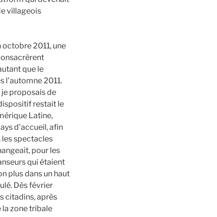
e villageois
n octobre 2011, une
 consacrèrent
autant que le
ès l’automne 2011.
 je proposais de
dispositif restait le
mérique Latine,
ays d’accueil, afin
 les spectacles
hangeait, pour les
danseurs qui étaient
non plus dans un haut
ulé. Dès février
s citadins, après
 la zone tribale