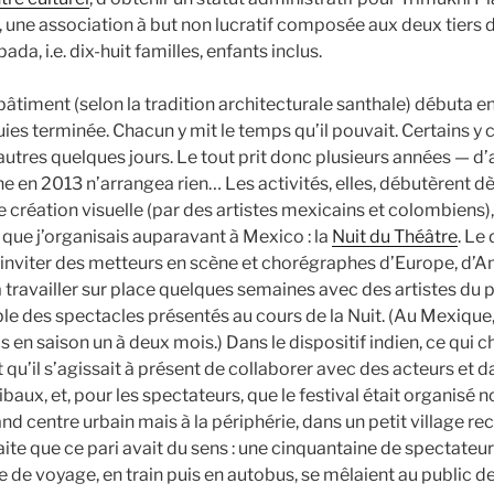
, une association à but non lucratif composée aux deux tiers d
da, i.e. dix-huit familles, enfants inclus.
âtiment (selon la tradition architecturale santhale) débuta e
luies terminée. Chacun y mit le temps qu’il pouvait. Certains y
autres quelques jours. Le tout prit donc plusieurs années — d’
e en 2013 n’arrangea rien… Les activités, elles, débutèrent d
 création visuelle (par des artistes mexicains et colombiens),
l que j’organisais auparavant à Mexico : la
Nuit du Théâtre
. Le 
 inviter des metteurs en scène et chorégraphes d’Europe, d’A
à travailler sur place quelques semaines avec des artistes du p
e des spectacles présentés au cours de la Nuit. (Au Mexique,
is en saison un à deux mois.) Dans le dispositif indien, ce qui c
st qu’il s’agissait à présent de collaborer avec des acteurs et 
ribaux, et, pour les spectateurs, que le festival était organisé 
and centre urbain mais à la périphérie, dans un petit village rec
aite que ce pari avait du sens : une cinquantaine de spectateur
 de voyage, en train puis en autobus, se mêlaient au public de