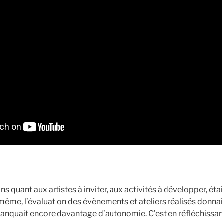
ns quant aux artistes à inviter, aux activités à développer, éta
même, l’évaluation des évènements et ateliers réalisés donnai
manquait encore davantage d’autonomie. C’est en réfléchissa