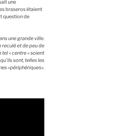
ait une
des braseros étaient
it question de
ans une grande ville.
age reculé et de peu de
 tel « centre » soient
’ils sont, telles les
nes «périphériques».