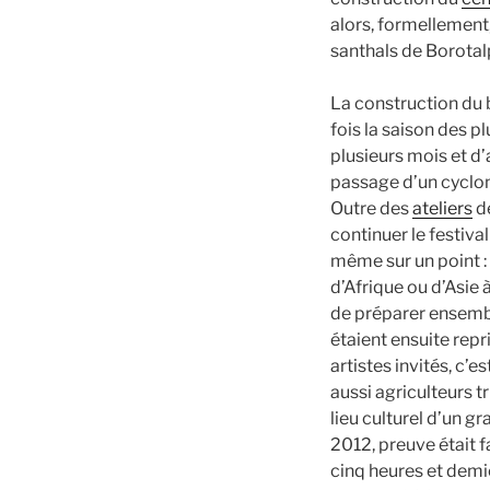
alors, formellement
santhals de Borotalpa
La construction du b
fois la saison des p
plusieurs mois et d’
passage d’un cyclon
Outre des
ateliers
de
continuer le festiva
même sur un point :
d’Afrique ou d’Asie 
de préparer ensembl
étaient ensuite repr
artistes invités, c’e
aussi agriculteurs t
lieu culturel d’un gr
2012, preuve était f
cinq heures et demie