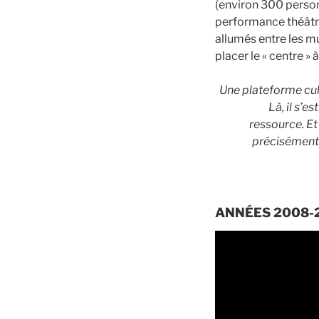
(environ 300 perso
performance théâtral
allumés entre les mu
placer le « centre »
Une plateforme cult
Là, il s’e
ressource. Et 
précisément 
ANNÉES 2008-