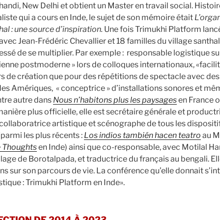
handi, New Delhi et obtient un Master en travail social. Histoir
iste qui a cours en Inde, le sujet de son mémoire était
L’organ
hal : une source d’inspiration.
Une fois Trimukhi Platform lanc
avec Jean-Frédéric Chevallier et 18 familles du village santha
cessé de se multiplier. Par exemple : responsable logistique s
icienne postmoderne » lors de colloques internationaux, «facili
rs de création que pour des répétitions de spectacle avec des 
 des Amériques, « conceptrice » d’installations sonores et mê
tre autre dans
Nous n’habitons plus les paysages
en France 
anière plus officielle, elle est secrétaire générale et product
collaboratrice artistique et scénographe de tous les dispositi
(parmi les plus récents :
Los indios también hacen teatro
au M
 Thoughts
en Inde) ainsi que co-responsable, avec Motilal Ha
lage de Borotalpada, et traductrice du français au bengali. El
s sur son parcours de vie. La conférence qu’elle donnait s’inti
istique : Trimukhi Platform en Inde».
ECTION DE 2014 À 2023