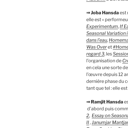
⇒ Joba Hansda
est 
elle est « performeu
Experimentum
,
If 
Seasonal Variation 
dans l’eau
,
Homemad
Was Over
et
#Home
regard 3
, les
Session
l’organisation de
Cr
en cela une sorte de
l’œuvre depuis 12 a
dernière phase du 
tant que tel : elle es
⇒ Ramjit Hansda
es
d’abord puis comm
2
,
Essay on Seasonal
II
,
Janumjar Mantj