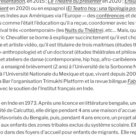
résentation
, en 2015 ;
Le Théâtre du présenter
en 2020 ;
Ensu
ient
en 2020) ou en espagnol (
El Teatro hoy : una tipologia po
 des Indes aux Amériques via l’Europe — des
conférences
et d
 comme l’était l’éducation qu’il a reçue, coordonner avec les 
ival très «contemporain» (les
Nuits du Théâtre
), etc… Mais, qua
ric Chevallier se borne à expliquer succinctement qu’il est 
et artiste vidéo, qu’il est titulaire de trois maitrises (études t
-anthropologie) et d’un doctorat (études théâtrales et philosop
t ateliers de danse (contemporaine, hip hop, afro-caribéenne
’il a enseigné brièvement (2 ans) à l’Université de la Sorbonne 
 l’Université Nationale du Mexique et que, vivant depuis 2008 
 Bar l’organisation Trimukhi Platform et la revue bilingue
Fab
ec le soutien de l’Institut français en Inde.
 en Inde en 1973. Après une licence en littérature bengalie, un
é de Calcutta), elle dirige pendant 4 ans une maison d’accue
éfavorisés du Bengale, puis, pendant 4 ans encore, un projet al
aux enfants des zones tribales exclus du système scolaire. Elle
 dans des foyers d’accueil pour enfants de migrants. Elle re