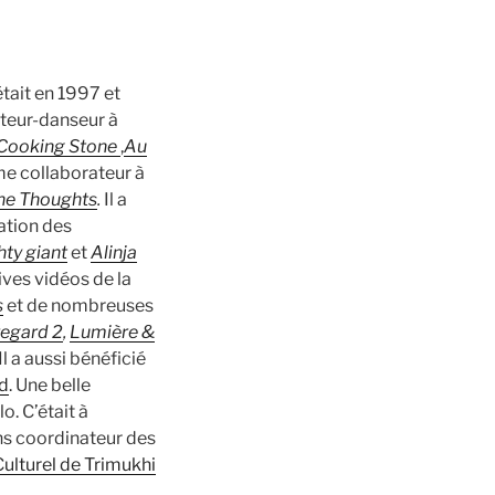
était en 1997 et
cteur-danseur à
Cooking Stone
,
Au
e collaborateur à
ne Thoughts
.
Il a
sation des
ty giant
et
Alinja
ves vidéos de la
s
et de nombreuses
regard 2
,
Lumière &
 Il a aussi bénéficié
rd
. Une belle
o. C’était à
ans coordinateur des
ulturel de Trimukhi