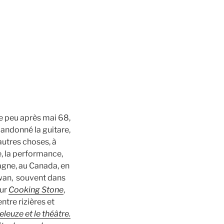
re peu après mai 68,
bandonné la guitare,
 autres choses, à
e, la performance,
magne, au Canada, en
iwan, souvent dans
our
Cooking Stone
,
 entre rizières et
eleuze et le théâtre.