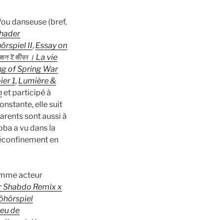
/ou danseuse (bref,
hader
rspiel II
,
Essay on
জল ই জীবন । La vie
ng of Spring War
ier 1
,
Lumière &
n
et participé à
onstante, elle suit
parents sont aussi à
oba a vu dans la
déconfinement en
comme acteur
ir Shabdo Remix x
hörspiel
Jeu de