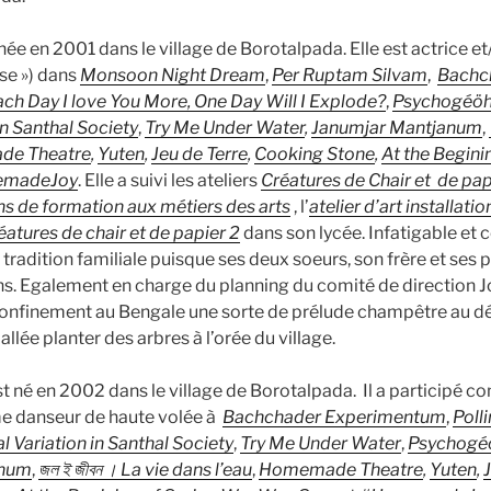
née en 2001 dans le village de Borotalpada. Elle est actrice et
se ») dans
Monsoon Night Dream
,
Per Ruptam Silvam
,
Bachc
Each Day I love You More, One Day Will I Explode?
,
Psychogéöhö
in Santhal Society
,
Try Me Under Water
,
Janumjar Mantjanum
,
e Theatre
,
Yuten
,
Jeu de Terre
,
Cooking Stone
,
At the Begini
madeJoy
. Elle a suivi les ateliers
Créatures de Chair et de pap
s de formation aux métiers des arts
, l’
atelier d’art installatio
éatures de chair et de papier 2
dans son lycée. Infatigable et c
 tradition familiale puisque ses deux soeurs, son frère et ses 
ns. Egalement en charge du planning du comité de direction J
confinement au Bengale une sorte de prélude champêtre au 
t allée planter des arbres à l’orée du village.
t né en 2002 dans le village de Borotalpada. Il a participé 
e danseur de haute volée à
Bachchader Experimentum
,
Poll
 Variation in Santhal Society
,
Try Me Under Water
,
Psychogéö
anum
,
জল ই জীবন । La vie dans l’eau
,
Homemade Theatre
,
Yuten
,