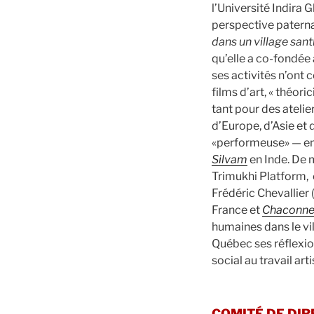
l’Université Indira G
perspective paternal
dans un village sant
qu’elle a co-fondée 
ses activités n’ont 
films d’art, « théor
tant pour des atelie
d’Europe, d’Asie et
«performeuse» — en
Silvam
en Inde. De m
Trimukhi Platform, 
Frédéric Chevallier 
France et
Chaconne
humaines dans le vil
Québec ses réflexion
social au travail art
COMITÉ DE DIR