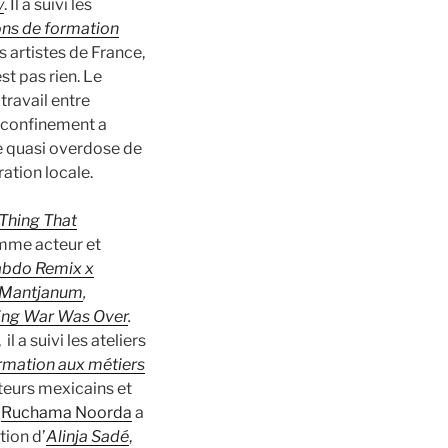
y
. Il a suivi les
ons de formation
es artistes de France,
t pas rien. Le
travail entre
Le confinement a
ne quasi overdose de
ation locale.
Thing That
omme acteur et
habdo Remix x
 Mantjanum
,
ring War Was Over
.
, il a suivi les ateliers
rmation aux métiers
ateurs mexicains et
e
Ruchama Noorda
a
tion d’
Alinja Sadé
,