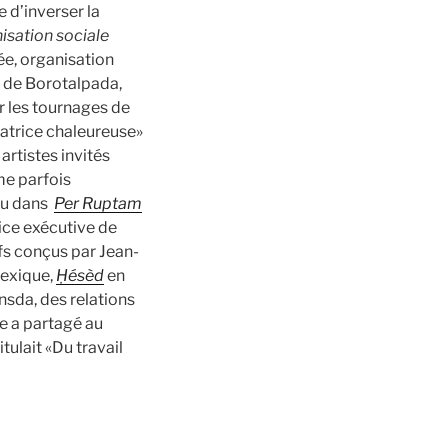
e d’inverser la
isation sociale
ée, organisation
l de Borotalpada,
ur les tournages de
tatrice chaleureuse»
artistes invités
me parfois
ou dans
Per Ruptam
rice exécutive de
fs conçus par Jean-
exique,
Ḥésèd
en
nsda, des relations
le a partagé au
tulait «Du travail