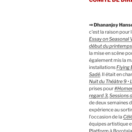
⇒ Dhananjoy Hans
c’est la raison pour
Essay on Seasonal V
début du printemps l
la mise en scène po
également mis la ma
installations
Flying
Sadé
. Il était en ch
Nuit du Théâtre 9 • 
prises pour
#Home
regard 3,
Sessions d
de deux semaines d
expérience au sortir 
l’occasion de la
Cél
équipes artistique 
Platform
à Borotala