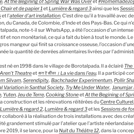
e
,
At the Begining of Spring War Was Over
et
#HomemadeJo
Chair et de papier 1
et
Lumière & regard 3
ainsi que les
Sessi
s
et l’
atelier d’art installation
.
C’est dire qu’il a travaillé avec d
n, du Canada, de Colombie, d’Inde et des Pays-Bas. Ce qui n’es
lpada, note-t-il sur WhatsApp, a été l’occasion d’un intense 
atif et non monétarisé, ce qui a fait du bien à tout le monde. 
 gros mangeur qui finit sa croissance osseuse, l’occasion d’u
née la quantité de denrées alimentaires livrées par l’administr
est né en 1998 dans le village de Borotalpada. Il a éclairé
The 
ren’t Theatre
et
জল ই জীবন । La vie dans l’eau
.
Il a participé c
am Silvam
,
Serendipity
,
Bachchader Experimentum
,
Pollir S
 Variation in Santhal Society
,
Try Me Under Water
,
Janumjar
e
,
Yuten
,
Jeu de Terre
,
Cooking Stone
et
At the Begining of Sp
a construction et les rénovations réitérées du
Centre Culturel
Lumière & regard 2
,
Lumière & regard 3
et les
Sessions de fo
r collaboré à la réalisation de trois installations avec des cré
 été grandement stimulé par l’atelier que l’artiste néerlandais
 2019, il se lance, pour la
Nuit du Théâtre 12
, dans la concep