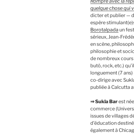
Rompre avec la rep
quelque chose qui v
dicter et publier —
espère stimulant(e)s
Borotalpada
un fest
sérieux, Jean-Frédé
en scène, philosophe 
philosophie et socio
de nombreux cours e
butô, rock, etc.) qu
longuement (7 ans) à
co-dirige avec Sukla
publiée à Calcutta av
⇒ Sukla Bar
est née
commerce (Universit
issues de villages d
d’éducation destiné 
également à Chicago