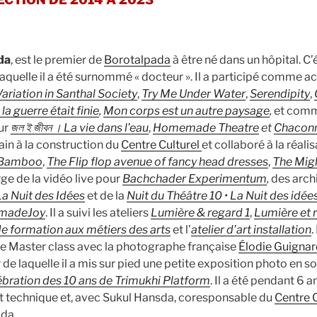
da
, est le premier de
Borotalpada
à être né dans un hôpital. C’
 laquelle il a été surnommé « docteur ». Il a participé comme a
ariation in Santhal Society
,
Try Me Under Water
,
Serendipity
,
a guerre était finie
,
Mon corps est un autre paysage
,
et comm
ur
জল ই জীবন । La vie dans l’eau
,
Homemade Theatre
et
Chacon
in à la construction du
Centre Culturel
et collaboré à la réali
 Bamboo
,
The Flip flop avenue of fancy head dresses
,
The Migh
arge de la vidéo live pour
Bachchader Experimentum
,
des archi
La Nuit des Idées
et de la
Nuit du Théâtre 10 • La Nuit des idée
madeJoy
. Il a suivi les ateliers
Lumière & regard 1
,
Lumière et 
e formation aux métiers des arts
et l’
atelier d’art installation
.
e Master class avec la photographe française
Élodie Guigna
de laquelle il a mis sur pied une petite exposition photo en sol
ébration des 10 ans de Trimukhi Platform
. Il a été pendant 6 
et technique et, avec Sukul Hansda, coresponsable du
Centre C
da.