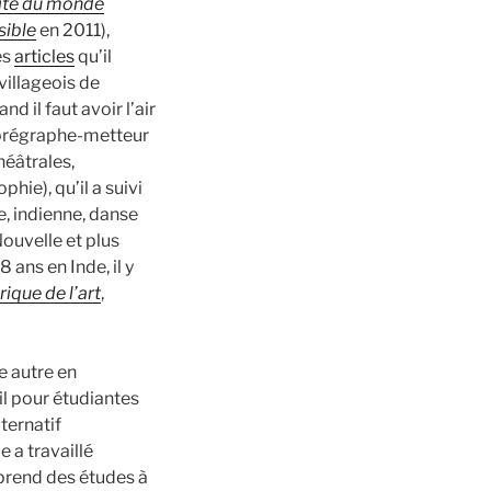
ite du monde
sible
en 2011),
es
articles
qu’il
villageois de
nd il faut avoir l’air
chorégraphe-metteur
héâtrales,
hie), qu’il a suivi
, indienne, danse
Nouvelle et plus
ans en Inde, il y
rique de l’art
,
e autre en
il pour étudiantes
ternatif
 a travaillé
prend des études à