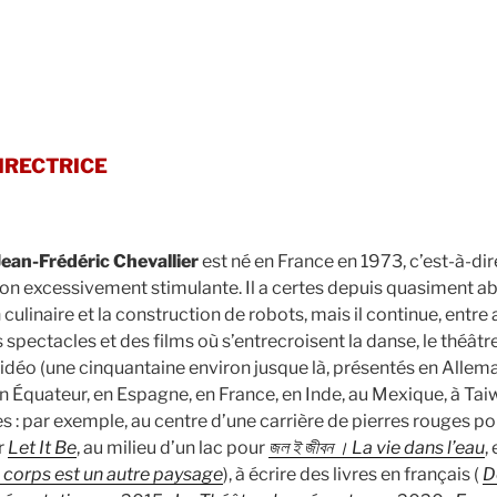
IRECTRICE
Jean-Frédéric Chevallier
est né en France en 1973, c’est-à-di
tion excessivement stimulante. Il a certes depuis quasiment a
n culinaire et la construction de robots, mais il continue, entre
spectacles et des films où s’entrecroisent la danse, le théâtr
t vidéo (une cinquantaine environ jusque là, présentés en Alle
n Équateur, en Espagne, en France, en Inde, au Mexique, à Ta
es : par exemple, au centre d’une carrière de pierres rouges p
r
Let It Be
, au milieu d’un lac pour
জল ই জীবন । La vie dans l’eau
,
corps est un autre paysage
), à écrire des livres en français (
D