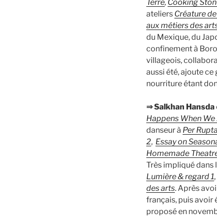
Terre
,
Cooking Ston
ateliers
Créature de 
aux métiers des art
du Mexique, du Japo
confinement à Borota
villageois, collabor
aussi été, ajoute ce
nourriture étant don
⇒ Salkhan Hansda
Happens When We A
danseur à
Per Rupt
2
,
Essay on Seasonal
Homemade Theatr
Très impliqué dans l
Lumière & regard 1
,
des arts
. Après avoi
français, puis avoir
proposé en novembre