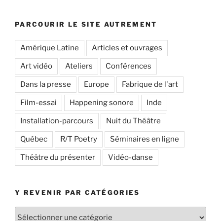
PARCOURIR LE SITE AUTREMENT
Amérique Latine
Articles et ouvrages
Art vidéo
Ateliers
Conférences
Dans la presse
Europe
Fabrique de l'art
Film-essai
Happening sonore
Inde
Installation-parcours
Nuit du Théâtre
Québec
R/T Poetry
Séminaires en ligne
Théâtre du présenter
Vidéo-danse
Y REVENIR PAR CATÉGORIES
Y