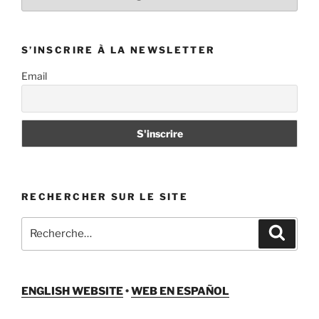
revenir
par
catégories
S’INSCRIRE À LA NEWSLETTER
Email
RECHERCHER SUR LE SITE
Recherche
Recher
pour
:
ENGLISH WEBSITE
•
WEB EN ESPAÑOL