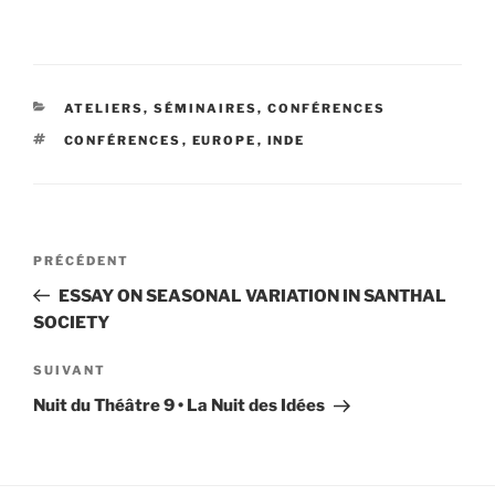
CATÉGORIES
ATELIERS, SÉMINAIRES, CONFÉRENCES
ÉTIQUETTES
CONFÉRENCES
,
EUROPE
,
INDE
Navigation
Article
PRÉCÉDENT
de
précédent
ESSAY ON SEASONAL VARIATION IN SANTHAL
l’article
SOCIETY
Article
SUIVANT
suivant
Nuit du Théâtre 9 • La Nuit des Idées