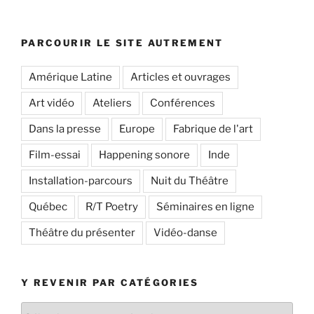
PARCOURIR LE SITE AUTREMENT
Amérique Latine
Articles et ouvrages
Art vidéo
Ateliers
Conférences
Dans la presse
Europe
Fabrique de l'art
Film-essai
Happening sonore
Inde
Installation-parcours
Nuit du Théâtre
Québec
R/T Poetry
Séminaires en ligne
Théâtre du présenter
Vidéo-danse
Y REVENIR PAR CATÉGORIES
Y