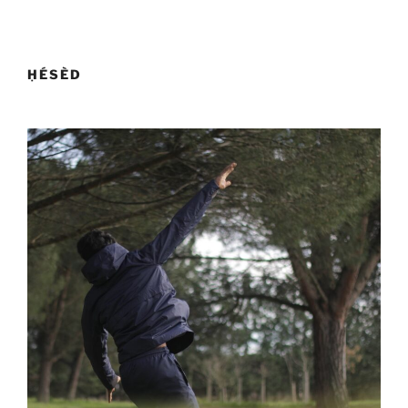
ḤÉSÈD