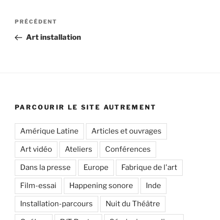
Navigation
Article
PRÉCÉDENT
de
précédent
Art installation
l’article
PARCOURIR LE SITE AUTREMENT
Amérique Latine
Articles et ouvrages
Art vidéo
Ateliers
Conférences
Dans la presse
Europe
Fabrique de l'art
Film-essai
Happening sonore
Inde
Installation-parcours
Nuit du Théâtre