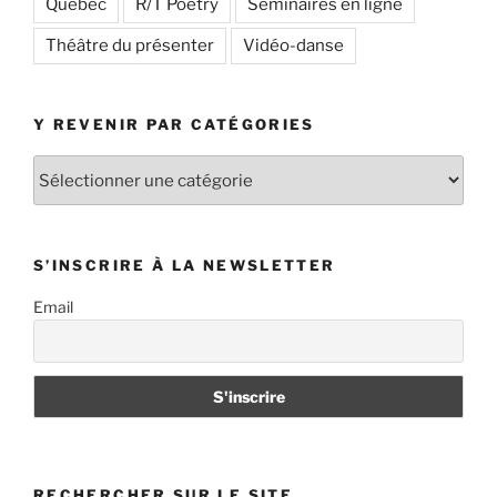
Québec
R/T Poetry
Séminaires en ligne
Théâtre du présenter
Vidéo-danse
Y REVENIR PAR CATÉGORIES
Y
revenir
par
catégories
S’INSCRIRE À LA NEWSLETTER
Email
RECHERCHER SUR LE SITE