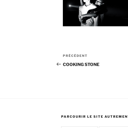
Navigation
Article
PRÉCÉDENT
de
précédent
COOKING STONE
l’article
PARCOURIR LE SITE AUTREMEN