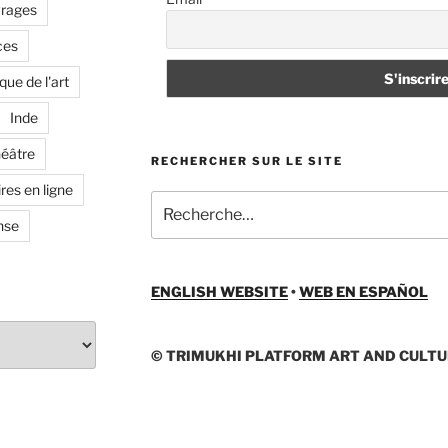
vrages
ces
que de l'art
Inde
héâtre
RECHERCHER SUR LE SITE
res en ligne
Recherche
pour
nse
:
ENGLISH WEBSITE
•
WEB EN ESPAÑOL
© TRIMUKHI PLATFORM ART AND CULTU