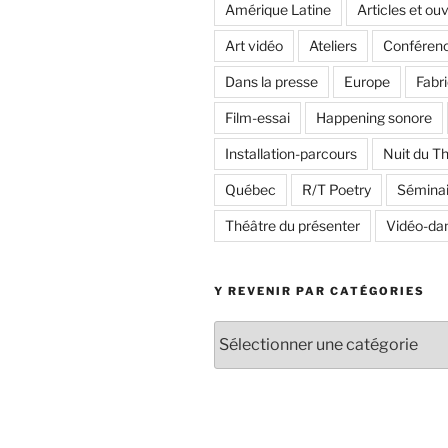
Amérique Latine
Articles et ou
Art vidéo
Ateliers
Conféren
Dans la presse
Europe
Fabri
Film-essai
Happening sonore
Installation-parcours
Nuit du T
Québec
R/T Poetry
Séminai
Théâtre du présenter
Vidéo-da
Y REVENIR PAR CATÉGORIES
Y
revenir
par
catégories