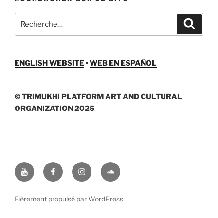
Recherche
Recher
pour
:
ENGLISH WEBSITE
•
WEB EN ESPAÑOL
© TRIMUKHI PLATFORM ART AND CULTURAL
ORGANIZATION 2025
Youtube
Facebook
Instagram
Soundcloud
Fièrement propulsé par WordPress