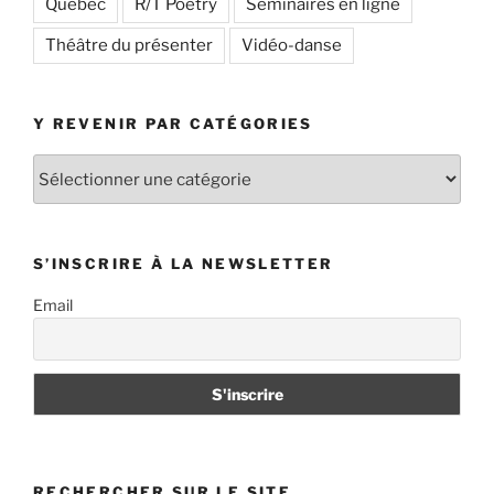
Québec
R/T Poetry
Séminaires en ligne
Théâtre du présenter
Vidéo-danse
Y REVENIR PAR CATÉGORIES
Y
revenir
par
catégories
S’INSCRIRE À LA NEWSLETTER
Email
RECHERCHER SUR LE SITE