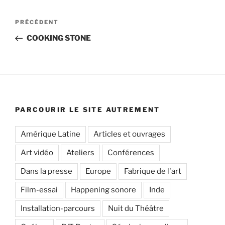
Navigation
Article
PRÉCÉDENT
de
précédent
COOKING STONE
l’article
PARCOURIR LE SITE AUTREMENT
Amérique Latine
Articles et ouvrages
Art vidéo
Ateliers
Conférences
Dans la presse
Europe
Fabrique de l'art
Film-essai
Happening sonore
Inde
Installation-parcours
Nuit du Théâtre