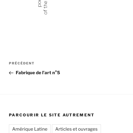
Navigation
Article
PRÉCÉDENT
de
précédent
Fabrique de l’art n°5
l’article
PARCOURIR LE SITE AUTREMENT
Amérique Latine
Articles et ouvrages