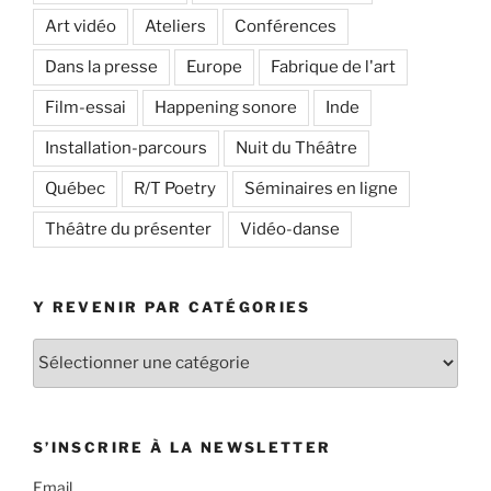
Art vidéo
Ateliers
Conférences
Dans la presse
Europe
Fabrique de l'art
Film-essai
Happening sonore
Inde
Installation-parcours
Nuit du Théâtre
Québec
R/T Poetry
Séminaires en ligne
Théâtre du présenter
Vidéo-danse
Y REVENIR PAR CATÉGORIES
Y
revenir
par
catégories
S’INSCRIRE À LA NEWSLETTER
Email