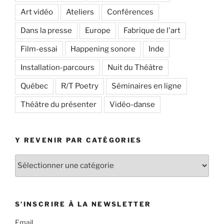
Art vidéo
Ateliers
Conférences
Dans la presse
Europe
Fabrique de l'art
Film-essai
Happening sonore
Inde
Installation-parcours
Nuit du Théâtre
Québec
R/T Poetry
Séminaires en ligne
Théâtre du présenter
Vidéo-danse
Y REVENIR PAR CATÉGORIES
Y
revenir
par
catégories
S’INSCRIRE À LA NEWSLETTER
Email