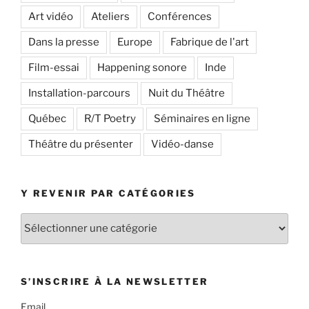
Art vidéo
Ateliers
Conférences
Dans la presse
Europe
Fabrique de l'art
Film-essai
Happening sonore
Inde
Installation-parcours
Nuit du Théâtre
Québec
R/T Poetry
Séminaires en ligne
Théâtre du présenter
Vidéo-danse
Y REVENIR PAR CATÉGORIES
Y
revenir
par
catégories
S’INSCRIRE À LA NEWSLETTER
Email