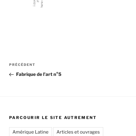
Navigation
Article
PRÉCÉDENT
de
précédent
Fabrique de l’art n°5
l’article
PARCOURIR LE SITE AUTREMENT
Amérique Latine
Articles et ouvrages