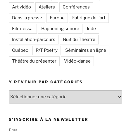
Art vidéo
Ateliers
Conférences
Dans la presse
Europe
Fabrique de l'art
Film-essai
Happening sonore
Inde
Installation-parcours
Nuit du Théâtre
Québec
R/T Poetry
Séminaires en ligne
Théâtre du présenter
Vidéo-danse
Y REVENIR PAR CATÉGORIES
Y
revenir
par
catégories
S’INSCRIRE À LA NEWSLETTER
Email