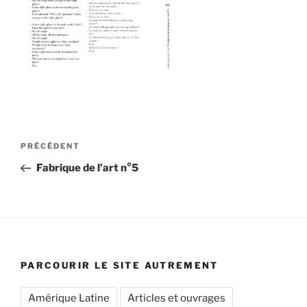
Navigation
Article
PRÉCÉDENT
de
précédent
Fabrique de l’art n°5
l’article
PARCOURIR LE SITE AUTREMENT
Amérique Latine
Articles et ouvrages