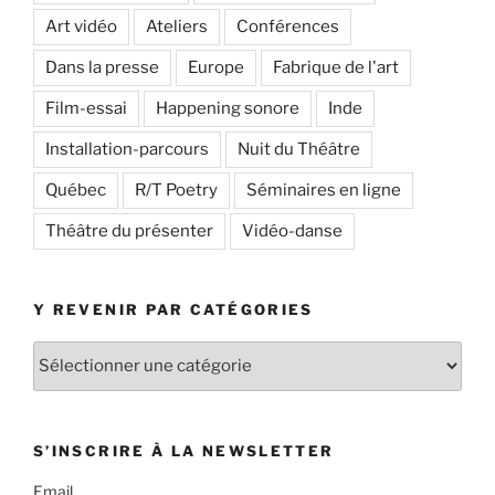
Art vidéo
Ateliers
Conférences
Dans la presse
Europe
Fabrique de l'art
Film-essai
Happening sonore
Inde
Installation-parcours
Nuit du Théâtre
Québec
R/T Poetry
Séminaires en ligne
Théâtre du présenter
Vidéo-danse
Y REVENIR PAR CATÉGORIES
Y
revenir
par
catégories
S’INSCRIRE À LA NEWSLETTER
Email