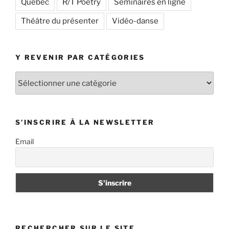
Québec
R/T Poetry
Séminaires en ligne
Théâtre du présenter
Vidéo-danse
Y REVENIR PAR CATÉGORIES
Y
revenir
par
catégories
S’INSCRIRE À LA NEWSLETTER
Email
RECHERCHER SUR LE SITE