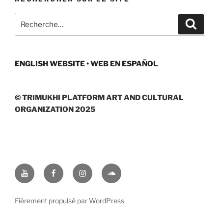
Recherche
Recher
pour
:
ENGLISH WEBSITE
•
WEB EN ESPAÑOL
© TRIMUKHI PLATFORM ART AND CULTURAL
ORGANIZATION 2025
Youtube
Facebook
Instagram
Soundcloud
Fièrement propulsé par WordPress