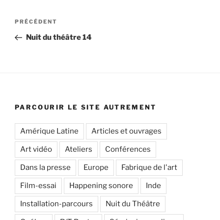
Navigation
Article
PRÉCÉDENT
de
précédent
Nuit du théâtre 14
l’article
PARCOURIR LE SITE AUTREMENT
Amérique Latine
Articles et ouvrages
Art vidéo
Ateliers
Conférences
Dans la presse
Europe
Fabrique de l'art
Film-essai
Happening sonore
Inde
Installation-parcours
Nuit du Théâtre